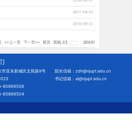
2018-09-01
2017-09-01
2016-09-01
页
<<上一页
下一页>>
尾页
页码
1
/
1
跳转到
们
京市亚东新城区文苑路9号
院长信箱：zdh@njupt.edu.cn
023
书记信箱：ai@njupt.edu.cn
-85866506
-85866504