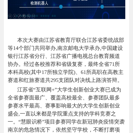
本次大赛由江苏省教育厅联合江苏省委统战部
等
14
个部门共同举办
,
南京邮电大学承办
,
中国建设
银行江苏省分行、江苏省广播电视总台教育频道
协办。经过各校推荐和省级复赛，最终全省
71
所
本科高校
(
其中
17
所独立学院
)
、
61
所高职在高教主
赛道和红旅赛道共
295
支团队对决线上路演答辩。
江苏省“互联网
+
”大学生创新创业大赛已成为
全省参赛面最广、覆盖高校最全、参赛团队最多
参赛水平最高、赛事影响最大的大学生创新创业
盛会
,
一直以来都是学院重点支持的学科竞赛之
一。“慧眼识桥”项目参赛同学在新冠肺炎疫情突袭
南京的危急情况下，依然坚守学校，不断打磨项