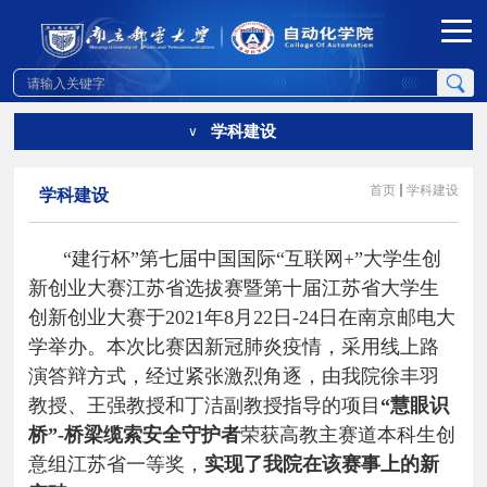
学科建设
∨
首页
学科建设
学科建设
“建行杯”第七届中国国际“互联网
+
”大学生创
新创业大赛江苏省选拔赛暨第十届江苏省大学生
创新创业大赛于
2021
年
8
月
22
日
-24
日在南京邮电大
学举办。本次比赛因新冠肺炎疫情，采用线上路
演答辩方式，经过紧张激烈角逐，由我院徐丰羽
教授、王强教授和丁洁副教授指导的项目
“慧眼识
桥”
-
桥梁缆索安全守护者
荣获高教主赛道本科生创
意组江苏省一等奖，
实现了我院在该赛事上的新