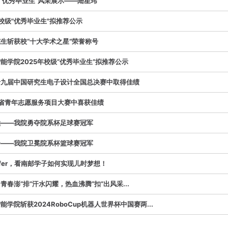
省“优秀毕业生”风采展示——陆星玮
校级"优秀毕业生"拟推荐公示
生斩获校“十大学术之星”荣誉称号
能学院2025年校级“优秀毕业生”拟推荐公示
十九届中国研究生电子设计全国总决赛中取得佳绩
苏省青年志愿服务项目大赛中喜获佳绩
巅——我院勇夺院系杯足球赛冠军
扬——我院卫冕院系杯篮球赛冠军
ffer，看南邮学子如何实现儿时梦想！
春澎“排”汗水闪耀，热血沸腾“扣”出风采...
学院斩获2024RoboCup机器人世界杯中国赛两...