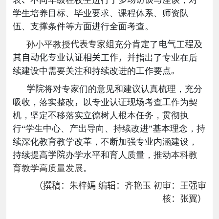
表
、
不同年级在校生进行了
多场访谈与
座谈，对
学生培养目标、毕业要求、课程体系、师资队
伍、支撑条件等方面进行全面考查。
孙小平教授
代表专家组
充分
肯定
了
电气工程及
其自动化专业认证相关工作，并
指出了专业在后
续建设中需要关注和持续改进的工作要点
。
学院
将对专家们的意见和建议认真梳理，充分
吸收，落实整改
，
以专业认证现场考查工作为契
机，坚定不移落实立德树人根本任务，贯彻执
行“学生中心、产出导向、持续改进”基本理念，持
续深化教育教学改革，不断加强专业内涵建设，
持续提高
学院
办学水平和育人质量，推动
本科教
育教学高质量发展
。
（撰稿：
朱梓嫣
编辑：齐艳玉
初审：王强
审
核：张翼）