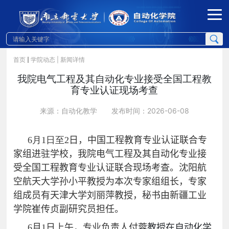
首页
学院动态
| 新闻详情
我院电气工程及其自动化专业接受全国工程教
育专业认证现场考查
来源：自动化教学
发布时间：2026-06-08
6
月
1
日至
2
日，中国工程教育专业认证联合专
家组
进驻学校
，
我院
电气工程及其自动化
专业
接
受全国工程教育专业认证联合现场考查。
沈阳航
空航天大学孙小平教授
为本次专家组组长，专家
组成员有
天津大学刘丽萍教授，秘书由新疆工业
学院崔传贞副研究员担任。
6
月
1
日上午，专业负责人付蓉
教授
在自动化学