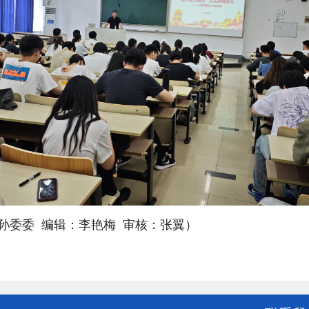
：孙委委
编辑：李艳梅
审核：张翼）