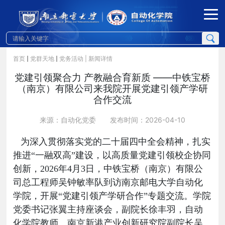
首页
党群天地
党务活动
| 新闻详情
党建引领聚合力 产教融合育新质 ——中铁宝桥
（南京）有限公司来我院开展党建引领产学研
合作交流
来源：自动化党委
发布时间：2026-04-10
为深入贯彻落实党的二十届
四
中全会精神，扎实
推进
“
一融双高
”
建设，以高质量党建引领校企协同
创新，2026年4月3日，中铁宝桥（南京）有限公
司总工程师吴钟敏率队到访南京邮电大学自动化
学院，开展
“
党建引领产学研合作
”
专题交流。学院
党委书记张翼主持座谈会，副院长徐丰羽，
自动
化学院教师、
南京新港产业创新研究院副院长吴