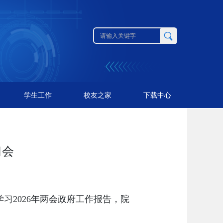
学生工作
校友之家
下载中心
习会
学习
2026
年两会
政府工作报告
，
院