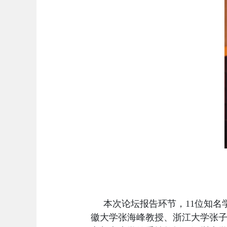
本次论坛
报告环节，11
位
知名
徽大学张海峰
教授
、浙江大学张