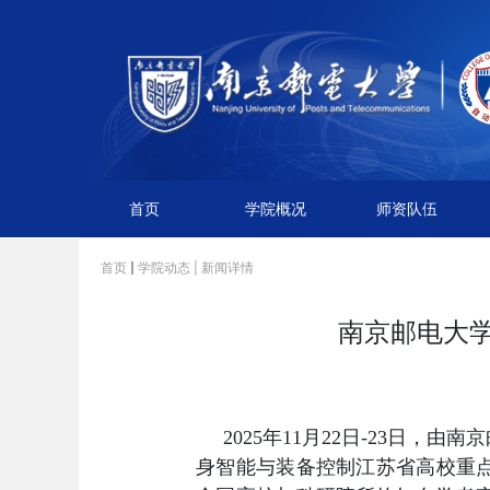
首页
学院概况
师资队伍
首页
学院动态
| 新闻详情
南京邮电大学
202
5
年
11
月
22
日-
23
日，由
南京
身智能与装备控制江苏省高校重