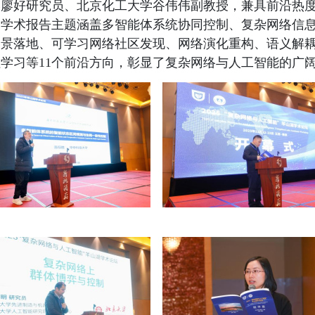
学廖好
研究员
、北京化工大学谷伟伟
副教授
，
兼具前沿热
。
学术报告主题涵盖
多智能体系统协同控制、
复杂网络信
场景落地、
可学习网络社区发现、
网络演化重构、
语义解
学习等11
个前沿方
向，彰显了复杂网络与人工智能的广