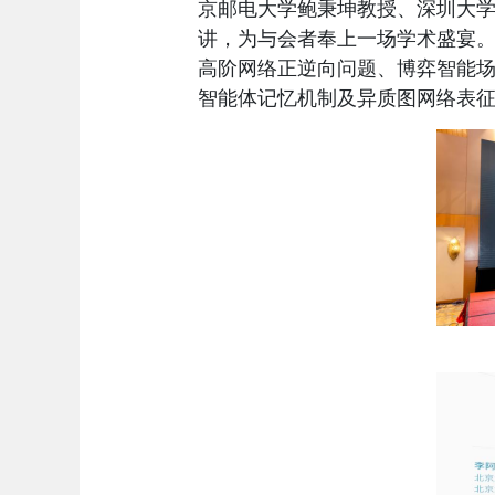
京邮电大学鲍秉坤
教授
、深圳大
讲，为与会者奉上一场学术盛宴
高阶网络正逆向问题、博弈智能
智能体记忆机制及异质图
网络
表征