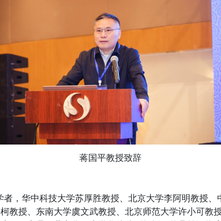
蒋国平教授致辞
学
者
，
华中科技大学苏厚胜
教授
、北京大学李阿明
教授
、
子柯
教授
、东南大学虞文武
教授
、北京师范大学许小可
教