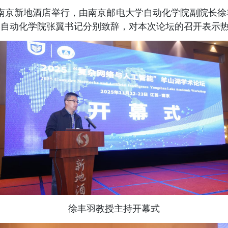
南京
新地酒店
举行，由南京邮电大学自动化学院
副
院长
徐
学自动化学院
张翼书记
分别致辞，对
本次论坛
的召开表示
徐丰羽
教授主持开幕式