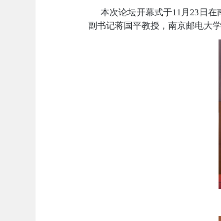
本次论坛
开幕式于
11
月
23
日在
副书记蒋国平教授，
南京邮电大