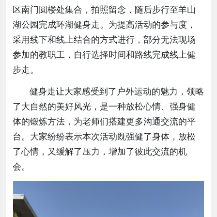
区南门圆楼处集合
，
拍照留念
，
随后
步行至羊山
湖
公园
完成
环湖
健身走
。
为提高活动的参与度，
采用线下和线上结合的方式进行，部分
无法
现场
参加的教职工
，
自行选择时间和路线
完成线上健
步走。
健身走让大家感受到了户外运动的魅力，领略
了大自然的美好风光，是一种放松心情、强身健
体的锻炼方法，为老师们搭建更多沟通交流的平
台。大家纷纷表示本次活动既强健了身体，放松
了心情，又缓解了压力，增加了彼此交流的机
会。