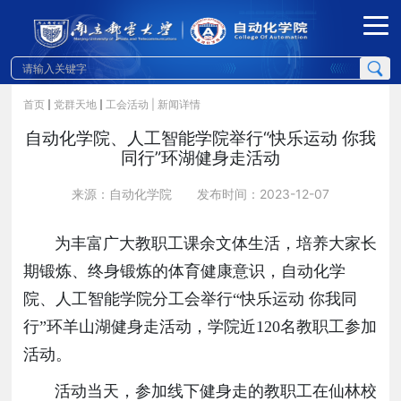
首页
党群天地
工会活动
| 新闻详情
自动化学院、人工智能学院举行“快乐运动 你我
同行”环湖健身走活动
来源：自动化学院
发布时间：2023-12-07
为丰富广大教职工课余文体生活，培养大家长
期锻炼、终身锻炼的体育健康意识，
自动化学
院、人工智能
学院
分
工会举行
“
快乐运动 你我同
行
”
环羊山湖健身走活动
，
学院近
120名教职工参加
活动。
活动当天，参加线下健身走的教职工
在仙林校