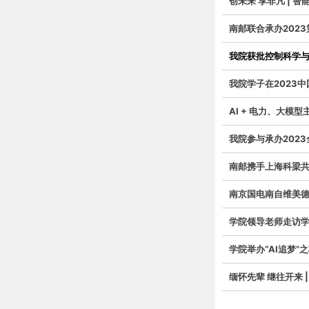
创未来 享非凡 | 
南邮联合承办202
我院获批控制科学
我院学子在2023中
AI + 电力、大模
我院参与承办202
南邮携手上海科梁
南京国电南自维美德
学院领导老师走访
学院举办“AI追梦
缅怀先辈 继往开来 