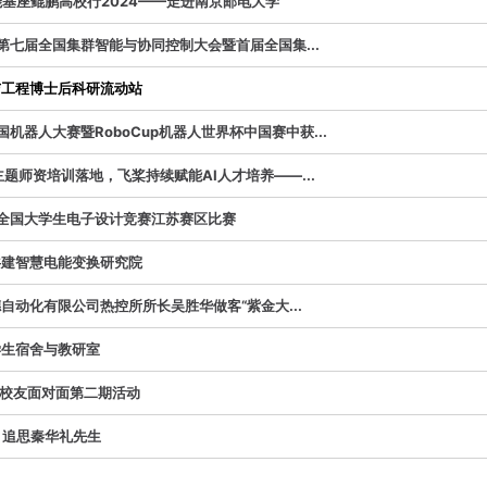
智能基座鲲鹏高校行2024——走进南京邮电大学
3第七届全国集群智能与协同控制大会暨首届全国集...
与工程博士后科研流动站
国机器人大赛暨RoboCup机器人世界杯中国赛中获...
型主题师资培训落地，飞桨持续赋能AI人才培养——...
3全国大学生电子设计竞赛江苏赛区比赛
共建智慧电能变换研究院
自动化有限公司热控所所长吴胜华做客“紫金大...
学生宿舍与教研室
”之校友面对面第二期活动
| 追思秦华礼先生